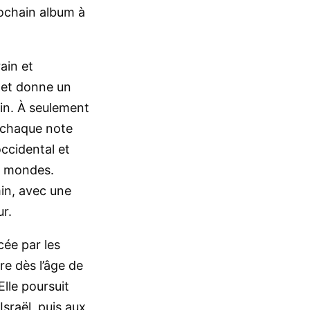
rochain album à
ain et
a et donne un
in. À seulement
ù chaque note
occidental et
es mondes.
in, avec une
r.
cée par les
re dès l’âge de
lle poursuit
sraël, puis aux