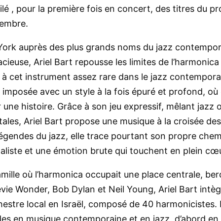
é , pour la première fois en concert, des titres du p
tembre.
ork auprès des plus grands noms du jazz contempor
ieuse, Ariel Bart repousse les limites de l’harmonic
 à cet instrument assez rare dans le jazz contempora
st imposée avec un style à la fois épuré et profond, o
une histoire. Grâce à son jeu expressif, mêlant jazz 
tales, Ariel Bart propose une musique à la croisée d
gendes du jazz, elle trace pourtant son propre chem
liste et une émotion brute qui touchent en plein cœu
ille où l’harmonica occupait une place centrale, ber
vie Wonder, Bob Dylan et Neil Young, Ariel Bart intèg
estre local en Israël, composé de 40 harmonicistes. E
des en musique contemporaine et en jazz, d’abord en I