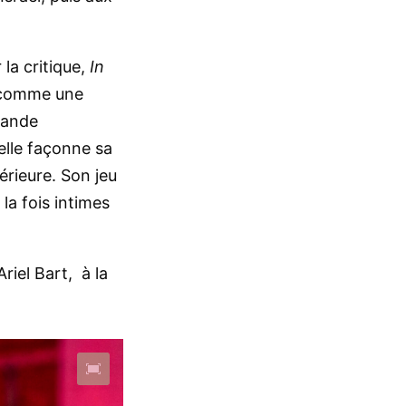
la critique,
In
t comme une
rande
elle façonne sa
érieure. Son jeu
la fois intimes
riel Bart, à la