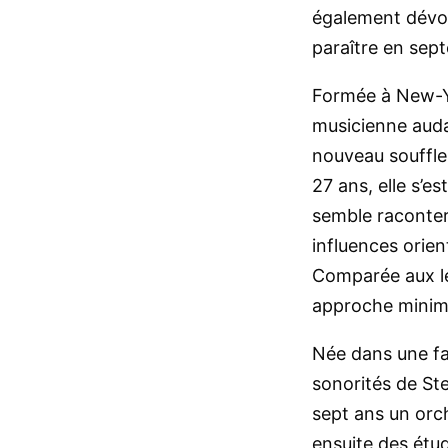
également dévoil
paraître en sep
Formée à New-Y
musicienne audac
nouveau souffle
27 ans, elle s’e
semble raconter 
influences orien
Comparée aux lé
approche minima
Née dans une fam
sonorités de Ste
sept ans un orch
ensuite des étu